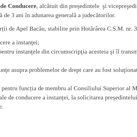
 de Conducere
, alcătuit din președintele şi vicepreşed
dă de 3 ani în adunarea generală a judecătorilor.
rții de Apel Bacău, stabilite prin Hotărârea C.S.M. nr.
cere a instanţei;
pentru instanţele din circumscripţia acesteia şi îl trans
onunţe asupra problemelor de drept care au fost soluţionat
r pentru funcția de membru al Consiliului Superior al M
le de conducere a instanței, la solicitarea președintelui
e.