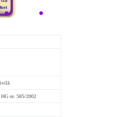
i Raluca Ioana
Budău Florinela
ngelica
Dornescu Maria Magdalena
ulia Monica
Movilă Amalia
Gabriel -
Munteanu Anca
Maria
Luminiţa
Raichert Anamaria
liana
Șotrocan Ionela
Brîndușa
-
Ştefănică Lenuța Daniela
Bălan Ionela-Diana
Timofte Alina Elena
Ioan
Vişan Magda
ivilă
şi HG nr. 585/2002