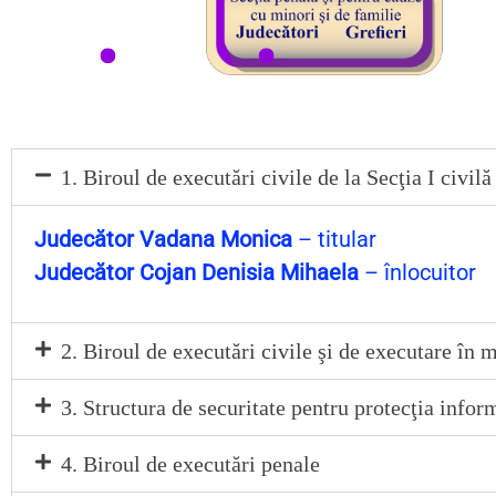
Busuioc An
Adrian Bogdan Ion
Anghel-Nica Alex
Anei 
Apopei Ana Maria
Avădăni Andreea Irinel
Borde
Arseni Bogdan-Constantin
Botezatu Maria Daniela
Cojan
Budeanu Vasile Sorin
-
Botoșanu Carmen
Doga
1. Biroul de executări civile de la Secţia I civilă
Cristea Maria
Cîrlan Mihaela
Folte
Finică Adrian Octavian
-
Ferenţ Marius
Mengo
Galavan Adina Cătălina
Grumeza Salomeea
Pîrjo
Judecător Vadana Monica
– titular
Hanganu Ioana Luciana
Lupu Carmen Nicoleta -
Ştef
Judecător Cojan Denisia Mihaela
– înlocuitor
Jercan Petronela
Mihaela
Macovei Loredana-Andreea
Vada
Munteanu Viorel
Matei Patricia
Păun Ionel-Iulian
Neagu Ina Gabriela
Scurtu Gabriela
2. Biroul de executări civile şi de executare în m
Verde Ana-Dadiana
Vîngă Cristina
3. Structura de securitate pentru protecţia info
4. Biroul de executări penale