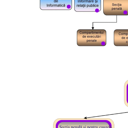
Judecător Costea Angelica
Preda Nicoleta
Sârghi Maria Alina