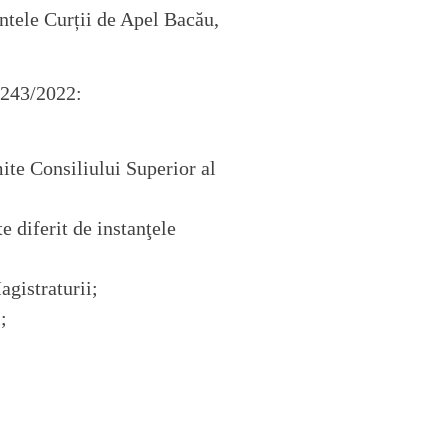
intele Curții de Apel Bacău,
 3243/2022:
mite Consiliului Superior al
e diferit de instanţele
agistraturii;
;