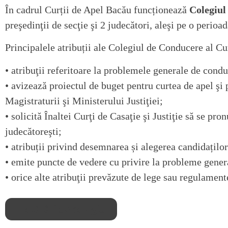
În cadrul Curții de Apel Bacău funcționează
Colegiul
preşedinţii de secţie şi 2 judecători, aleşi pe o perioa
Principalele atribuții ale Colegiul de Conducere al Cu
• atribuţii referitoare la problemele generale de condu
• avizează proiectul de buget pentru curtea de apel şi 
Magistraturii şi Ministerului Justiţiei;
• solicită Înaltei Curţi de Casaţie şi Justiţie să se pr
judecătoreşti;
• atribuții privind desemnarea și alegerea candidațilo
• emite puncte de vedere cu privire la probleme genera
• orice alte atribuţii prevăzute de lege sau regulament
Hotărâri de colegiu