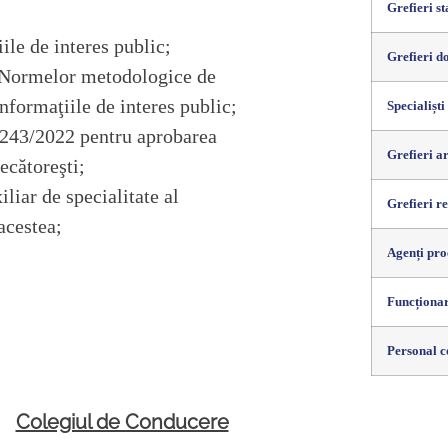
Grefieri st
ile de interes public;
Grefieri d
 Normelor metodologice de
informaţiile de interes public;
Specialiști
 3243/2022
pentru aprobarea
Grefieri a
ecătoreşti;
liar de specialitate al
Grefieri re
acestea;
Agenți pro
Funcționar
Personal c
Colegiul de Conducere